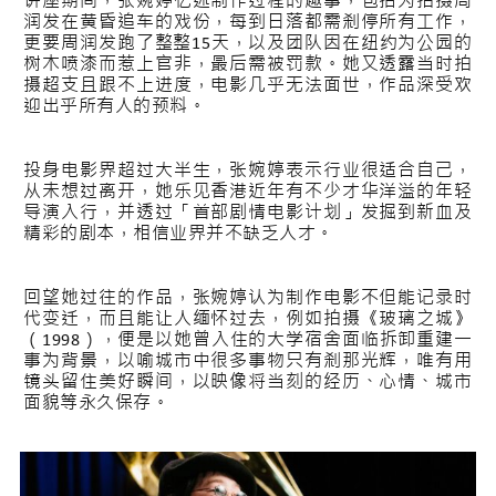
讲座期间，张婉婷忆述制作过程的趣事，包括为拍摄周
润发在黄昏追车的戏份，每到日落都需刹停所有工作，
更要周润发跑了整整15天，以及团队因在纽约为公园的
树木喷漆而惹上官非，最后需被罚款。她又透露当时拍
摄超支且跟不上进度，电影几乎无法面世，作品深受欢
迎出乎所有人的预料。
投身电影界超过大半生，张婉婷表示行业很适合自己，
从未想过离开，她乐见香港近年有不少才华洋溢的年轻
导演入行，并透过「首部剧情电影计划」发掘到新血及
精彩的剧本，相信业界并不缺乏人才。
回望她过往的作品，张婉婷认为制作电影不但能记录时
代变迁，而且能让人缅怀过去，例如拍摄《玻璃之城》
（1998），便是以她曾入住的大学宿舍面临拆卸重建一
事为背景，以喻城市中很多事物只有刹那光辉，唯有用
镜头留住美好瞬间，以映像将当刻的经历、心情、城市
面貌等永久保存。