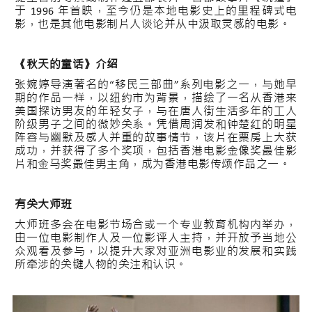
于 1996 年首映，至今仍是本地电影史上的里程碑式电
影，也是其他电影制片人谈论并从中汲取灵感的电影。
《秋天的童话》介绍
张婉婷导演著名的“移民三部曲”系列电影之一，与她早
期的作品一样，以纽约市为背景，描绘了一名从香港来
美国探访男友的年轻女子，与在唐人街生活多年的工人
阶级男子之间的微妙关系。凭借周润发和钟楚红的明星
阵容与幽默及感人并重的故事情节，该片在票房上大获
成功，并获得了多个奖项，包括香港电影金像奖最佳影
片和金马奖最佳男主角，成为香港电影传颂作品之一。
有关大师班
大师班多会在电影节场合或一个专业教育机构内举办，
由一位电影制作人及一位影评人主持，并开放予当地公
众观看及参与，以提升大家对亚洲电影业的发展和实践
所牵涉的关键人物的关注和认识。