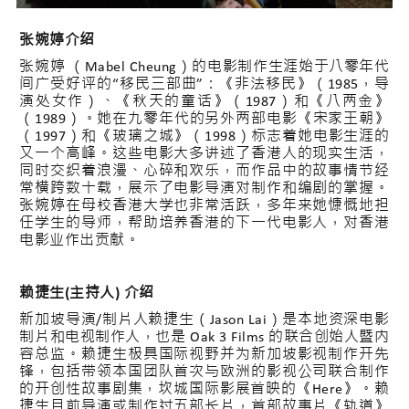
张婉婷介绍
张婉婷 （Mabel Cheung）的电影制作生涯始于八零年代
间广受好评的“移民三部曲”：《非法移民》（1985，导
演处女作）、《秋天的童话》（1987）和《八两金》
（1989）。她在九零年代的另外两部电影《宋家王朝》
（1997）和《玻璃之城》（1998）标志着她电影生涯的
又一个高峰。这些电影大多讲述了香港人的现实生活，
同时交织着浪漫、心碎和欢乐，而作品中的故事情节经
常横跨数十载，展示了电影导演对制作和编剧的掌握。
张婉婷在母校香港大学也非常活跃，多年来她慷慨地担
任学生的导师，帮助培养香港的下一代电影人，对香港
电影业作出贡献。
赖捷生(主持人) 介绍
新加坡导演/制片人赖捷生（Jason Lai）是本地资深电影
制片和电视制作人，也是 Oak 3 Films 的联合创始人暨内
容总监。赖捷生极具国际视野并为新加坡影视制作开先
锋，包括带领本国团队首次与欧洲的影视公司联合制作
的开创性故事剧集，坎城国际影展首映的《Here》。赖
捷生目前导演或制作过五部长片，首部故事片《轨道》