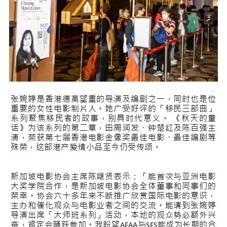
张婉婷是香港德高望重的导演及编剧之一，同时也是位
重要的女性电影制片人。她广受好评的「移民三部曲」
系列聚焦移民者的故事，别具时代意义。 《秋天的童
话》为该系列的第二章，由周润发、钟楚红及陈百强主
演，荣获第七届香港电影金像奖最佳电影、最佳编剧等
殊荣，这部港产爱情小品至今仍受传颂。
新加坡电影协会主席陈继贤表示：「能首次与亚洲电影
大奖学院合作，是新加坡电影协会全体董事和同事们的
荣幸。协会六十多年来不断推广欣赏国际电影的意识，
主办和催化观众与电影业者之间的交流。能请到张婉婷
导演出席「大师班系列」活动，本地的观众势必额外兴
奋，肯定会踊跃参加。我盼望AFAA与SFS能成为长期的合