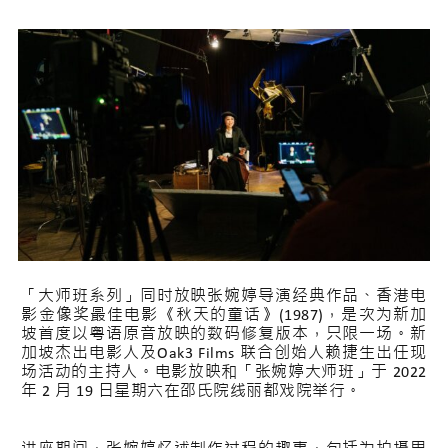
「大师班系列」同时放映张婉婷导演经典作品、香港电
影金像奖最佳电影《秋天的童话》(1987)，是次为新加
坡首度以粤语原音放映的数码修复版本，只限一场。新
加坡杰出电影人及Oak3 Films 联合创始人赖捷生出任现
场活动的主持人。电影放映和「张婉婷大师班」于 2022
年 2 月 19 日星期六在邵氏院线丽都戏院举行。