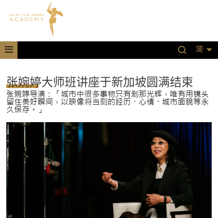
简
张婉婷大师班讲座于新加坡圆满结束
张婉婷导演：「城市中很多事物只有刹那光辉，唯有用镜头
留住美好瞬间，以映像将当刻的经历、心情、城市面貌等永
久保存。」