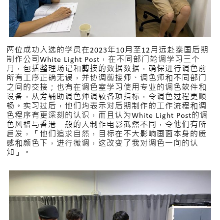
两位成功入选的学员在2023年10月至12月远赴泰国后期
制作公司White Light Post，在不同部门轮调学习三个
月，包括整理场记和剪接的数据数据，确保进行调色前
所有工序正确无误，并协调剪接师、调色师和不同部门
之间的交接；也有在调色室学习使用专业的调色软件和
设备，从旁辅助调色师调较各项指标，令调色过程更顺
畅。实习过后，他们均表示对后期制作的工作流程和调
色程序有更深刻的认识，而且认为White Light Post的调
色风格与香港一般的大制作电影截然不同，令他们有所
启发，「他们追求自然，目标在不大影响画面本身的质
感和颜色下，进行微调，这改变了我对调色一向的认
知」。