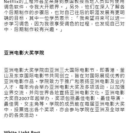
Netflix的工程师甚至亲身到泰国教授当地人员如何使用
调色软件，令我大开眼界。」另外，他们在深入了解各
个后期制作的步骤后，也对自己往后的职涯发展有更明
确的目标，其中一位学员表示：「我希望将来可以进一
步学习调色，因为我很享受调色的过程，也发现自己对
中、后期制作较有兴趣。」
亚洲电影大奖学院
亚洲电影大奖学院由亚洲三大国际电影节，即香港、釜
山及东京国际电影节共同创立，旨在对国际展现优秀的
亚洲电影作品。学院致力于推广和表扬亚洲电影及业内
人才，每年均会举办亚洲电影大奖及多项活动，以加强
业界交流，并向世界各地宣扬亚洲电影文化。亚洲电影
大奖自2007年起举办，奖项包括最佳电影、最佳导演、
最佳男、女主角等。学院的成员能在每届亚洲电影大奖
中，投票选出各个奖项，亦会参与学院在亚洲及全球举
办的各类活动。