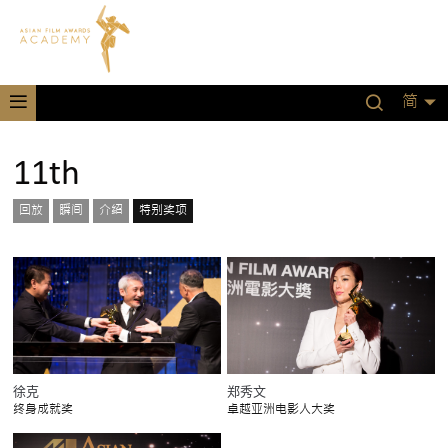
简
11th
回放
瞬间
介绍
特别奖项
郑秀文
徐克
卓越亚洲电影人大奖
终身成就奖