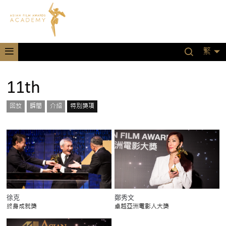
繁
11th
回放
瞬間
介紹
特別獎項
鄭秀文
徐克
卓越亞洲電影人大獎
終身成就獎