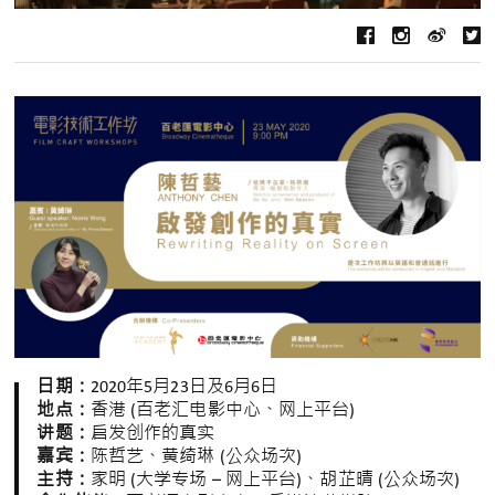
日期：
2020年5月23日及6月6日
地点：
香港 (百老汇电影中心、网上平台)
讲题：
启发创作的真实
嘉宾：
陈哲艺、黄绮琳 (公众场次)
主持：
家明 (大学专场 – 网上平台)、胡芷晴 (公众场次)