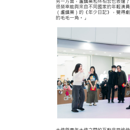
另一方面，盧鎮業和林柏宏也表達了
很榮幸能與來自不同國家的年輕演員
（盧鎮業）的《年少日記》，覺得劇
的毛毛一角。」