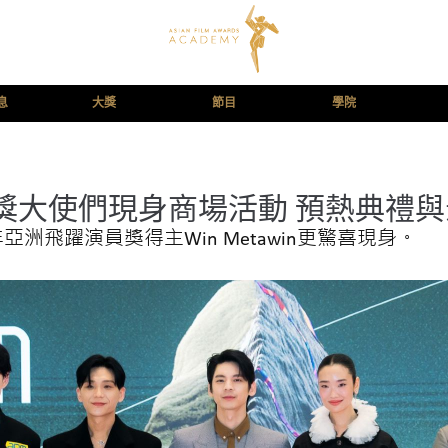
息
大獎
節目
學院
獎大使們現身商場活動 預熱典禮
洲飛躍演員獎得主Win Metawin更驚喜現身。