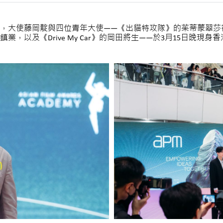
際，大使藤岡靛與四位青年大使——《出貓特攻隊》的茱蒂蒙翠
，以及《Drive My Car》的岡田將生——於3月15日晚現身