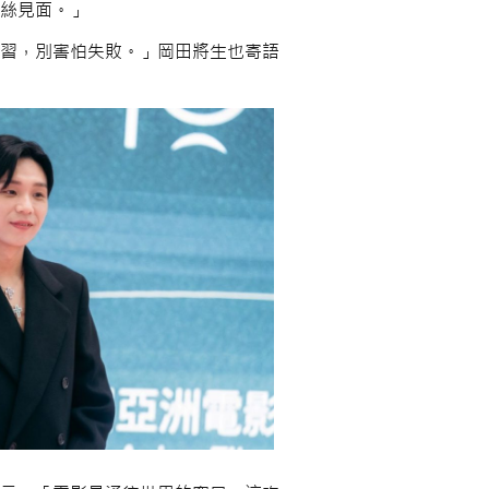
絲見面。」
習，別害怕失敗。」岡田將生也寄語