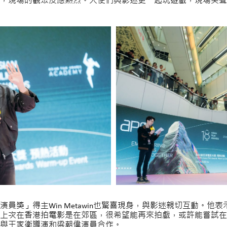
，現場的觀眾反應熱烈。大使們與影迷更一起玩遊戲，現場笑聲
員獎」得主Win Metawin也驚喜現身，與影迷親切互動。他
上次在香港拍電影是在郊區，很希望能再來拍戲，或許能嘗試在
與王家衛導演和梁朝偉演員合作。