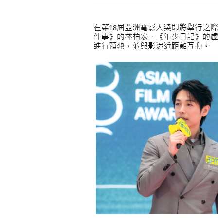
在第18屆亞洲電影大獎即將舉行之
件事》的林柏宏、《年少日記》的盧鎮業
進行預熱，並與影迷近距離互動。