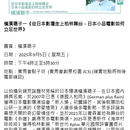
橫濱聰子ー《從日本影壇走上柏林舞台，日本小品電影如何
立足世界》
嘉賓：橫濱聰子
日期： 2025年9月5日（星期五）
時間：下午4時正至5時30分
地點：賽馬會點子坊 (賽馬會創意校園 JC3) (確實地點將稍後
電郵確認)
以拍攝另類荒誕題材見稱的日本導演橫濱聰子，在日本國內
頗具名氣，於2007年已憑《德國人和雨》(German plus Rain)
獲得日本電影導演協會「新人獎」初露鋒芒，其後執導由松
山研一主演的《戀愛植男》入選多倫多電影節，眾多評論為
異想天開的奇幻愛情佳作，並於2021年以青森當地為舞台的
電影《糸道》贏得眾多電影獎項。2025年更憑新作《海岸村
咚咚咚》獲得柏林影展「新世代 Kplus 單元國際評審團長片