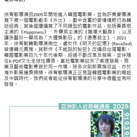
徐宥敏導演由2005年開始進入韓國電影業，並為許秦豪導演
寫下第一個電影劇本《外出》，戲中含蓄的愛情情節仍為韓
迷經典；其後繼續編寫了不同類型的電影作品，包括黃晸珉
主演的《Happiness》、朴寶英主演的《職場大翻身》，以及
讓孫藝珍一舉成為「大鐘獎影后」的《德惠翁主》。2021
年，徐宥敏轉戰導演崗位，處女作《明天的記憶》(Recalled)
破億韓元票房。其新作《不能說的秘密》改編自台灣電影。
韓國電影業自九十年代後期，經過不斷改革及發展，並伴随
住K-POP文化全球性擴張，當地電影業迎來了高速發展。商
業及藝術電影兼容於同一市場，除多次刷新票房收益，亦於
海外影展獲奬頻頻。徐宥敏導演正正見證韓國電影業的崛起
及中興時代，我們或者能從徐宥敏導演的分享中借鑑並有所
啓發。