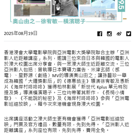
2025年08月19日
香港浸會大學電影學院與亞洲電影大獎學院聯合主辦「亞洲
影人近距離講座」系列，邀請三位來自日本與韓國的電影人
於浸大校園出席分享會，與一眾浸大師生近距離交流。三位
亞洲影人包括：曾執導日本寶礦力廣告、米津玄師〈感
電〉、星野源〈創造〉MV的導演奧山由之；讓孫藝珍一舉
成為韓國「大鐘獎影后」的《德惠翁主》導演徐宥敏及憑新
片《海岸村咚咚咚》獲得柏林影展「新世代 Kplus 單元特別
提及獎」導演橫濱聰子。三位均帶著其新作，《長椅小情
歌》、《不能說的秘密》及《海岸村咚咚咚》參與「亞洲電
影巡迴放映」，藉今次來港機會現身浸大校園。
出席講座活動之浸大師生更有機會獲得「亞洲電影巡迴放
映」門票及官方禮品，數量有限，先到先得。「亞洲影人近
距離講座」系列座位有限，先到先得，費用全免。