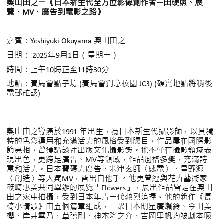
奧山由之ー《日本新生代全方位影像創作者—由硬照、展
覽、MV、廣告到電影之路》
嘉賓：Yoshiyuki Okuyama 奧山由之
日期： 2025年9月1日（星期一）
時間：上午10時正至11時30分
地點：賽馬會點子坊 (賽馬會創意校園 JC3) (確實地點將稍後
電郵確認)
奧山由之導演於1991 年出生，為日本新生代攝影師，以其獨
特的色彩運用和充滿活力的風格受到矚目，作品屢在國際影
節亮相，曾獲講談社出版文化攝影獎。他不僅在攝影領域表
現出色，更跨足廣告、MV等領域，作品風格多變，充滿詩
意和活力。日本寶礦力廣告、米津玄師〈感電〉、星野源
〈創造〉等人氣MV，皆出自他手。他更曾經與花卉藝術家
筱崎惠美共同舉辦的展覽「Flowers」，展出作品皆是在奧山
由之家中拍攝，受到日本年青一代熱烈追捧。他的新作《長
椅小情歌》由五個篇章組成，一眾日本明星廣瀨鈴、今田美
櫻、岸井雪乃、草彅剛、神木隆之介、吉岡里帆均被劇本吸