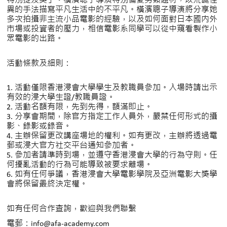
特別提及獎」。橫濱聰子導演特别偏愛另類題材，以荒誕怪
異的手法描寫平凡生活中的不平凡。橫濱聰子導演將分享她
多次拍攝非主流小品電影的經驗，以及如何面對日本國内外
市場或投資者的壓力，相信電影系同學可以從中窺看製作小
眾電影的出路。
活動條款及細則：
1. 活動僅限香港浸會大學學生及教職員參加。入場時請出示
有效的浸大學生證/教職員證。
2. 活動名額有限，先到先得，額滿即止。
3. 分享會期間，除官方指定工作人員外，嚴禁任何形式的攝
影、錄影或錄音。
4. 主辦保留更改講座場地的權利。如有更改，主辦將透過電
郵或浸大官方社交平台通知參加者。
5. 參加者請準時到場，並遵守香港浸會大學的行為守則。任
何擾亂活動的行為可能導致被要求離場。
6. 如有任何爭議，香港浸會大學電影學院及亞洲電影大獎學
會將保留最終決定權。
如有任何合作查詢，歡迎與我們聯繫
電郵：info@afa-academy.com