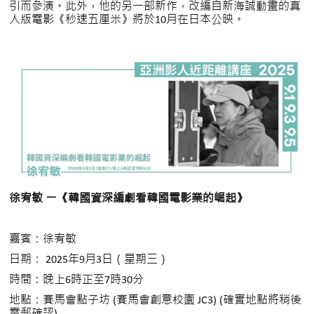
引而參演。此外，他的另一部新作，改編自新海誠動畫的真
人版電影《秒速五厘米》將於10月在日本公映。
徐宥敏 ー《韓國資深編劇看韓國電影業的崛起》
嘉賓：徐宥敏
日期： 2025年9月3日（星期三）
時間：晚上6時正至7時30分
地點：賽馬會點子坊 (賽馬會創意校園 JC3) (確實地點將稍後
電郵確認)