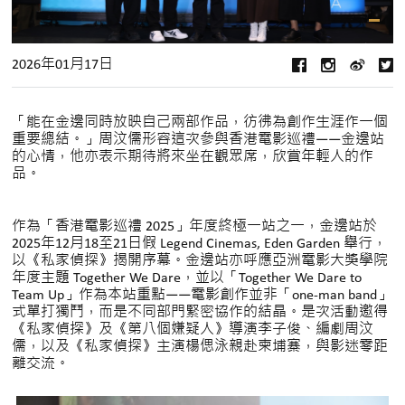
2026年01月17日
「能在金邊同時放映自己兩部作品，彷彿為創作生涯作一個
重要總結。」周汶儒形容這次參與香港電影巡禮——金邊站
的心情，他亦表示期待將來坐在觀眾席，欣賞年輕人的作
品。
作為「香港電影巡禮 2025」年度終極一站之一，金邊站於
2025年12月18至21日假 Legend Cinemas, Eden Garden 舉行，
以《私家偵探》揭開序幕。金邊站亦呼應亞洲電影大獎學院
年度主題 Together We Dare，並以「Together We Dare to
Team Up」作為本站重點——電影創作並非「one-man band」
式單打獨鬥，而是不同部門緊密協作的結晶。是次活動邀得
《私家偵探》及《第八個嫌疑人》導演李子俊、編劇周汶
儒，以及《私家偵探》主演楊偲泳親赴柬埔寨，與影迷零距
離交流。