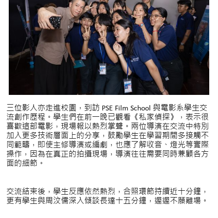
三位影人亦走進校園，到訪 PSE Film School 與電影系學生交
流創作歷程。學生們在前一晚已觀看《私家偵探》，表示很
喜歡這部電影，現場報以熱烈掌聲。兩位導演在交流中特別
加入更多技術層面上的分享，鼓勵學生在學習期間多接觸不
同範疇，即使主修導演或編劇，也應了解收音、燈光等實際
操作，因為在真正的拍攝現場，導演往往需要同時兼顧各方
面的細節。
交流結束後，學生反應依然熱烈，合照環節持續近十分鐘，
更有學生與周汶儒深入傾談長達十五分鐘，遲遲不願離場。