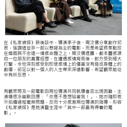
在《私家偵探》映後談中，導演李子俊、周汶儒分享創作初
衷，強調這並非一部以懸疑為主的電影，而是希望將焦點放
在婚姻與不忠這一情感命題之上。周汶儒透露，劇本靈感源
自一位朋友的真實經歷，在遭遇感情背叛後，對方受到極大
打擊，令他深刻感受到即使感情上的傷害沒有造成身體上的
創傷，卻足以對一個人的人生帶來深遠影響，希望觀眾能從
中有所反思。
有觀眾問及一部電影由兩位導演共同執導會否出現困難，主
演楊偲泳幽默回應：「你是不是想陷害我！」，她亦隨即表
示拍攝過程毫無問題，反而十分感激兩位導演的指導，形容
《私家偵探》是她演藝生涯中「其中一部最有得着的電
影」。