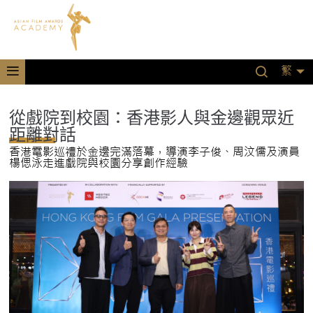
繁
從戲院到校園：香港影人與金邊觀眾近
距離對話
香港電影巡禮於金邊完滿落幕，導演李子俊、周汶儒及演員
楊偲泳走進戲院與校園分享創作經驗