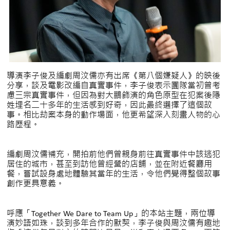
導演李子俊及編劇周汶儒亦有出席《第八個嫌疑人》的映後
分享，談及電影改編自真實事件，李子俊表示團隊當初曾考
慮三宗真實事件，但因為對大鵬飾演的角色原型在犯案後隱
姓埋名二十多年的生活感到好奇，因此最終選擇了這個故
事。相比劫案本身的動作場面，他更希望深入刻畫人物的心
路歷程。
編劇周汶儒補充，開拍前他們曾親身前往真實事件中該逃犯
居住的城市，甚至到訪他曾經營的店舖，並在附近餐廳用
餐，嘗試設身處地體驗其當年的生活，令他們覺得整個故事
創作更具意義。
呼應「Together We Dare to Team Up」的本站主題，兩位導
演妙語如珠，談到多年合作的默契，李子俊與周汶儒有趣地