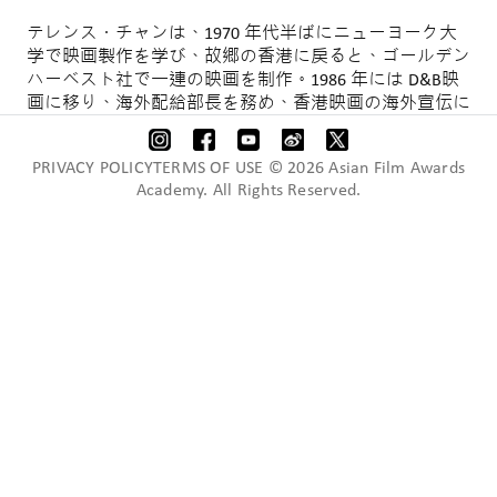
テレンス
・
チャンは、
1970
年代半ばにニューヨーク大
学で映画製作を学び、故郷の香港に戻ると、ゴールデン
ハーベスト社で一連の映画を制作。
1986
年
には
D&B
映
画
に
移
り
、海外配給部長
を
務
め
、香港映画
の
海外宣伝
に
尽力
した
。1988
年
には
ツイ
・
ハークのフィルム
・
ワー
クショップに
移
り
、
ゼネラルマネージャーとして
務
め
PRIVACY POLICYTERMS OF USE © 2026 Asian Film Awards
る
。
その
後、
ジョン
・
ウー
監督
と
会社
を
設立
し
、名作
の
Academy. All Rights Reserved.
『狼
男
たちの
挽歌
・
最終章』
(1989)
、『狼
たちの
絆』
(1991)、『
ハード
・
ボイルド
新
・
男
たちの
挽歌』
(1992)
などをプロデュース
。彼
らのコラボレーションはハリウ
ッドにも
広
がり
、
チャンはその
期間中
に
『
ブロークン
・
アロー
』（
1996）、『
フェイス
/
オフ
』（1997）、『
ミ
ッション
:
インポッシブル
2』（2000）、『
ウインドトー
カーズ
』（2001）、『
ペイチェック
消
された
記憶』
（
2004）
など
、
ウーのすべての
作品
をプロデュースし
た
。
その
他、
マーク
・
ウォールバーグ
監督
の
『
ビッグ
・
ヒット
』
(1997)
と
『NYPD15
分署』
(1999)、
および
『
ア
ンナと
王様』
など
他
の
監督
の
作品
もプロデュースした
。
21
世紀
に
入
り
、二人
は
大河映画『
レッドクリフ
』二部作
を
中国本土
で
撮影
し
、中国
と
日本
の
興行収入記録
を
塗
り