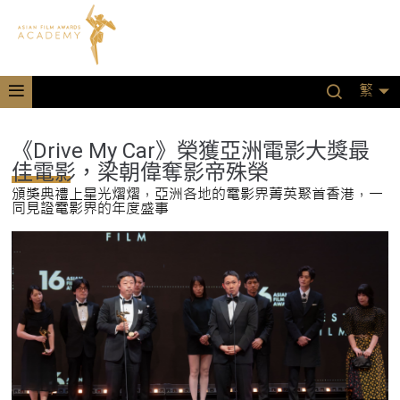
繁
《Drive My Car》榮獲亞洲電影大獎最
佳電影，梁朝偉奪影帝殊榮
頒獎典禮上星光熠熠，亞洲各地的電影界菁英聚首香港，一
同見證電影界的年度盛事