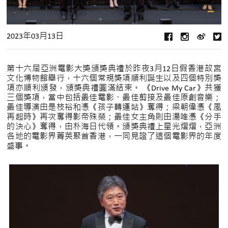
2023年03月13日
第十六屆亞洲電影大獎頒獎典禮於昨夜3月12日假香港故宮
文化博物館舉行，十六個常規獎項順利誕生以及四個特別獎
項亦順利頒發，頒獎典禮圓滿結束。 《Drive My Car》共獲
三個獎項，當中包括最佳電影、最佳剪接及最佳原創音樂；
最佳導演由是枝裕和憑《孩子轉運站》奪得；梁朝偉憑《風
再起時》再次奪得影帝殊榮；最佳女主角則由湯唯憑《分手
的決心》奪得，由朴海日代領。頒獎典禮上星光熠熠，亞洲
各地的電影界菁英聚首香港，一同見證了這個電影界的年度
盛事。