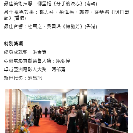
最佳美術指導：柳星姬《分手的決心》(南韓)
最佳視覺效果：鄒志盛、梁偉傑、郭泰、羅慧媚《明日戰
記》(香港)
最佳音響：杜篤之、吳書瑤《梅艷芳》(香港)
特別獎項
終身成就獎：洪金寶
亞洲電影貢獻榮譽大奬：梁朝偉
卓越亞洲電影人大獎：阿部寬
新世代獎：池昌旭