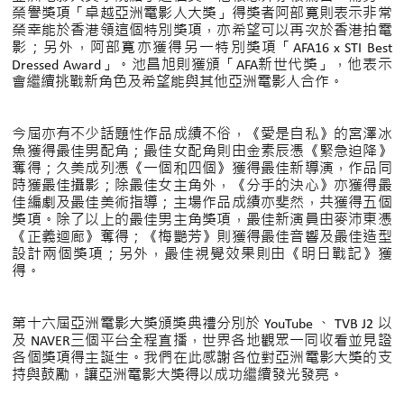
榮譽獎項「卓越亞洲電影人大獎」得獎者阿部寛則表示非常
榮幸能於香港領這個特別獎項，亦希望可以再次於香港拍電
影；另外，阿部寛亦獲得另一特別獎項「AFA16 x STI Best
Dressed Award」。池昌旭則獲頒「AFA新世代獎」，他表示
會繼續挑戰新角色及希望能與其他亞洲電影人合作。
今屆亦有不少話題性作品成績不俗，《愛是自私》的宮澤冰
魚獲得最佳男配角；最佳女配角則由金素辰憑《緊急迫降》
奪得；久美成列憑《一個和四個》獲得最佳新導演，作品同
時獲最佳攝影；除最佳女主角外，《分手的決心》亦獲得最
佳編劇及最佳美術指導；主場作品成績亦斐然，共獲得五個
獎項。除了以上的最佳男主角獎項，最佳新演員由麥沛東憑
《正義迴廊》奪得；《梅艷芳》則獲得最佳音響及最佳造型
設計兩個獎項；另外，最佳視覺效果則由《明日戰記》獲
得。
第十六屆亞洲電影大獎頒獎典禮分別於 YouTube 、 TVB J2 以
及 NAVER三個平台全程直播，世界各地觀眾一同收看並見證
各個獎項得主誕生。我們在此感謝各位對亞洲電影大獎的支
持與鼓勵，讓亞洲電影大獎得以成功繼續發光發亮。