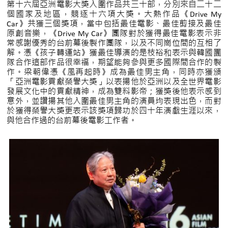
第十六屆亞洲電影大獎入圍作品共三十部，分別來自二十二
個國家及地區，競逐十六項大獎。大熱作品《Drive My
Car》共獲三個獎項，當中包括最佳電影、最佳剪接及最佳
原創音樂，《Drive My Car》圑隊對於獲得最佳電影表示非
常感謝優秀的台前幕後製作圑隊，以及不同崗位間的互相了
解。憑《孩子轉運站》獲最佳導演的是枝裕和表示與韓國團
隊合作這部作品很幸福，期望能夠參與更多國際間合作的製
作。梁朝偉憑《風再起時》成為最佳男主角，同時亦獲頒
「亞洲電影貢獻榮譽大獎」以表揚他於亞洲以及全世界電影
發展文化中的貢獻精神，成為雙料影帝；獲獎後他表示感到
意外，並讚揚其他入圍最佳男主角的演員均表現出色，而對
於獲得榮譽大獎更表示該獎項歸功於四十年演戲生涯以來，
與他合作過的台前幕後電影工作者。