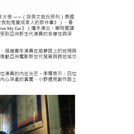
年大使 ——（按英文姓氏排列）泰國
，《關於我和鬼變成家人的那件事》）、香
ive My Car》）攜手演出。學院邀請
受到亞洲新生代演員的多樣性與深
，描繪青年演員在追夢路上的迷惘與
推動亞洲電影新世代發展與跨地域交
四位演員的內在光芒。李導表示，四位
見內心深處的真實，小野遇見創作路上