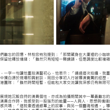
們難忘的回憶。林柏宏特別提到：「那間藏身在大廈裡的小咖啡
保留地釋放情緒：「雖然只有短短一顆鏡頭，但是調度比較複雜
，一字一句讓他重拾演藝初心，他表示：「通過這次拍攝，我重
中獨白源於現場即興對談，岡田分享初入行被導演責罵的經歷，
港團隊：「雖然時間短暫，但能和大家交流讓我深感仍有無限可
展現她沉毅自持的演員個性，亦成為拍攝期間其中一幕最難忘的
演員合作時，我感受到一股強烈的能量——人與人、思想與情緒
感共鳴：「這就像透過銀幕上的故事，與另一個靈魂相遇。」導