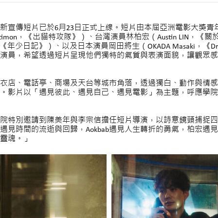
新宣傳短片已於6月23日正式上線。短片由本屆亞洲電影大獎青
hutimon，《出貓特攻隊》）、台灣演員林柏宏（Austin LIN
野，《年少日記》）、以及日本演員岡田將生（OKADA Masaki，《Dr
演員，希望透過短片呈現他們獨特的氣質與表演面貌，讓觀眾感
衣店、電話亭、商場及天台等城市角落，透過獨白、動作與情感
。影片以「遇見彼此、遇見自己、遇見電影」為主題，呼應學院
學院特別邀請到陳美年與李宗信擔任短片導演，以詩意鏡頭捕捉
遇見時間的流逝與回歸，Aokbab遇見人生轉折的勇氣，柏宏遇
靈魂。」