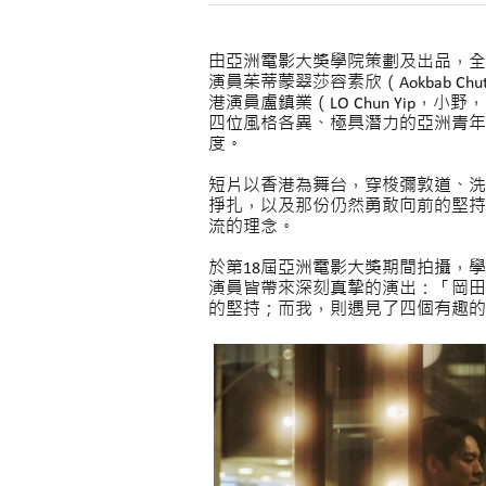
由亞洲電影大獎學院策劃及出品，全
演員茱蒂蒙翠莎容素欣（Aokbab C
港演員盧鎮業（LO Chun Yip，小
四位風格各異、極具潛力的亞洲青年
度。
短片以香港為舞台，穿梭彌敦道、洗
掙扎，以及那份仍然勇敢向前的堅持
流的理念。
於第18屆亞洲電影大獎期間拍攝，
演員皆帶來深刻真摯的演出：「岡田
的堅持；而我，則遇見了四個有趣的