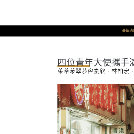
最新消
四位青年大使攜手
茱蒂蒙翠莎容素欣、林柏宏