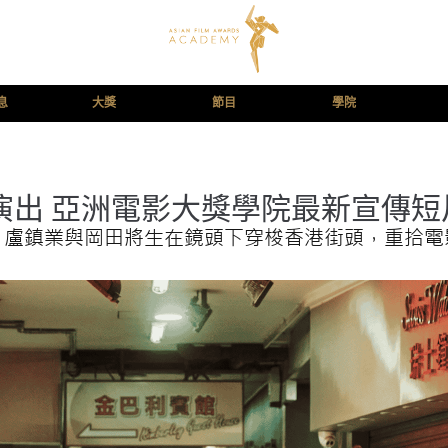
息
大獎
節目
學院
演出 亞洲電影大獎學院最新宣傳短
、盧鎮業與岡田將生在鏡頭下穿梭香港街頭，重拾電