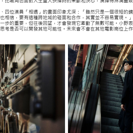
，比喻角色面對人生重大抉擇時的果斷和決心，演繹得淋漓盡致
、四位演員「相遇」的畫面印象尤深：「雖然只是一個很短的鏡
也相信，要有這種跨地域的碰面和合作，其實並不容易實現。」
一步的重要，但往後回望，才會發現它牽動了無數可能。小野表
思考是否可以開發其他可能性。未來會不會在其他電影崗位上作