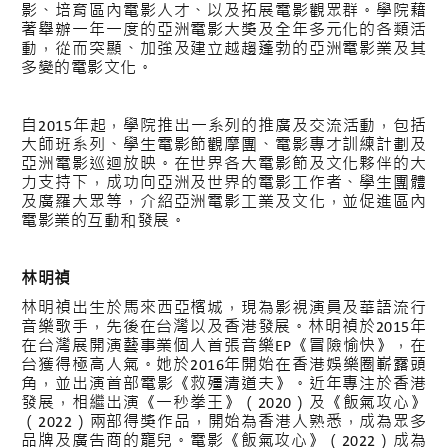
影、培育區內電影人才、以及拓展電影觀眾群。學院藉
著舉辦一年一度的亞洲電影大獎及全年多元化的各類活
動，從而突顯、加強及建立越趨蓬勃的亞洲電影業及其
多變的電影文化。
自2015年起，學院推出一系列的推廣及交流活動，包括
大師班系列、學生電影節觀摩團、電影專才訓練計劃及
亞洲電影巡迴放映。在世界各大電影節及文化夥伴的大
力支持下，成功向亞洲及世界的電影工作者、學生團體
及廣羅大眾等，介紹亞洲電影工業及文化，並促進區內
電影業的互動和發展。
林明禎
林明禎出生於馬來西亞檳城，現為影視演員及華語流行
音樂歌手，先後在台灣以及香港發展。林明禎於2015年
在台灣展開演藝事業個人首張音樂EP《冒險愉快》，在
台獲得極高人氣。她於2016年開始在香港娛樂圈嶄露頭
角，並出演首部電影《救殭清道夫》。近年專注於香港
發展，相繼出演《一秒拳王》（2020）及《飯氣攻心》
（2022）兩部得獎作品，開始為香港人熟悉，成為眾多
品牌及廣告商的寵兒。電影《飯氣攻心》（2022）成為