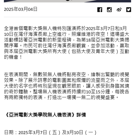
2025年03月04日
全港首個電影大獎無人機特別匯演將於2025年3月7日和3月
10日在灣仔海濱長廊上空進行，照耀維港的夜空！這場盛大
活動標誌著亞洲電影的新里程碑，為第18屆亞洲電影大獎揭
開序幕。市民可前往灣仔海濱長廊觀賞，並參加活動，贏取
與本屆亞洲電影大獎所有大使（包括大使及青年大使）互動
的機會！
在表演期間，無數架無人機將點亮夜空，繪製出驚艷的視覺
效果。除了展示詩意的電影圖案和燦爛的流星雨之外，本屆
大使的名字也將特別呈現在觀眾眼前，讓人感受到身臨其境
的奇妙體驗。整場無人機表演將持續約10至15分鐘，每晚各
有兩節獨特的表演，打造出一場獨一無二的視覺盛宴。
《亞洲電影大獎學院無人機表演》詳情
日期：2025年3月7日（五）及3月10日（一）