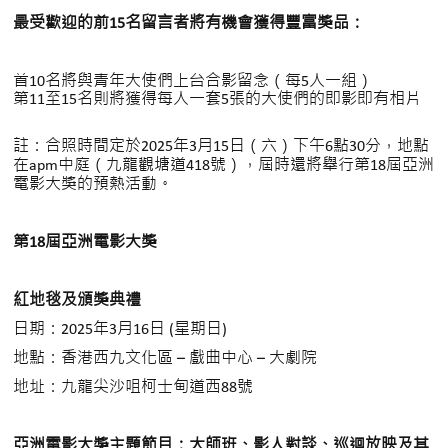
最受歡迎的前15名留言者將有機會獲得豐富獎品：
首10名將與青年大使們上台合影留念（每5人一組）
第11至15名則將獲得每人一套5張的大使們的即影即有相片
註：合照時間定於2025年3月15日（六）下午6點30分，地點
在
apm
中庭（九龍觀塘道418號），屆時還將舉行第18屆亞洲
電影大獎的預熱活動。
第18屆亞洲電影大獎
紅地毯及頒獎典禮
日期：202
5
年3月1
6
日 (星期日)
地點：香港西九文化區 – 戲曲中心 – 大劇院
地址：九龍尖沙咀柯士甸道西88號
亞洲電影大獎主題節目：大師班、影人對談、巡迴放映及其