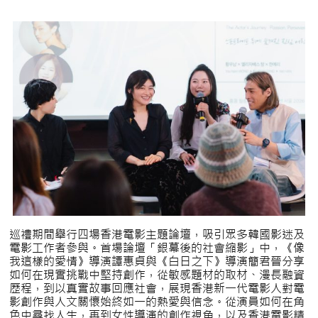
巡禮期間舉行四場香港電影主題論壇，吸引眾多韓國影迷及
電影工作者參與。首場論壇「銀幕後的社會縮影」中，《像
我這樣的愛情》導演譚惠貞與《白日之下》導演簡君晉分享
如何在現實挑戰中堅持創作，從敏感題材的取材、漫長融資
歷程，到以真實故事回應社會，展現香港新一代電影人對電
影創作與人文關懷始終如一的熱愛與信念。從演員如何在角
色中尋找人生，再到女性導演的創作視角，以及香港電影精