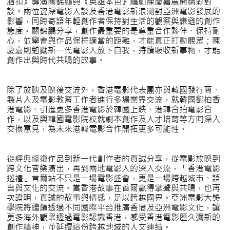
脂扣》導演關錦鵬與《英雄本色》編劇陳慶嘉展開精彩對
談。兩位資深電影人談及香港電影新浪潮對亞洲電影發展的
影響，同時寄語年輕創作者保持對生活的觀察與謙遜的創作
態度。關錦鵬分享，創作最重要的是尊重合作夥伴、保持耐
心，並學會與作品保持適當的距離，才能真正打動觀眾；陳
慶嘉則勉勵新一代電影人放下自我，持續吸收新事物，才能
創作出與時代共鳴的故事。
除了放映及映後交流外，香港電影代表團亦與韓國發行商、
製片人及電影教育工作者進行多場業界交流，就韓國翻拍香
港電影、引進更多香港電影於韓國上映、港韓合拍電影合
作，以及與韓國電影院校就劇本創作及人才培育等方向深入
交換意見，為未來港韓電影合作開拓更多可能性。
從經典修復作品到新一代創作者的真誠分享，從電影放映到
跨文化音樂演出，再到兩地電影人的深入交流，「香港電影
巡禮」首爾站不只是一場電影盛會，更是一場跨越城市、語
言與文化的交流。當香港故事在首爾贏得掌聲與共鳴，也再
次證明，真誠的故事與情感，足以跨越國界。亞洲電影大獎
學院將繼續透過不同國際平台推廣香港及亞洲電影文化，讓
更多海外觀眾透過電影認識香港，感受香港電影歷久彌新的
創作精神，並延續這份跨越地域的人文連結。