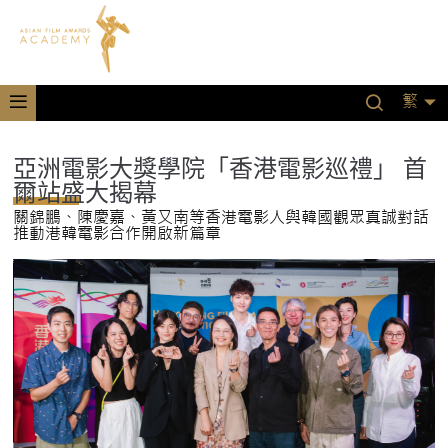
繁
亞洲電影大獎學院「香港電影巡禮」 首
爾站盛大揭幕
關錦鵬、陳慶嘉、黃又南等香港電影人與韓國觀眾真誠對話
推動港韓電影合作開啟新篇章