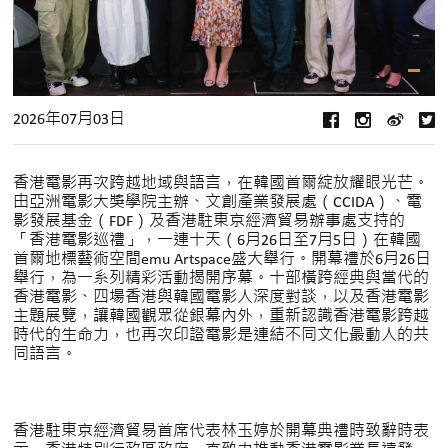
2026年07月03日
香港電影再次跨越地域與語言，在韓國首爾綻放耀眼光芒。
由亞洲電影大獎學院主辦、文創產業發展處（CCIDA）、電
影發展基金（FDF）及香港駐東京經濟貿易辦事處支持的
「香港電影巡禮」，一連十天（6月26日至7月5日）在韓國
首爾地標藝術空間emu Artspace盛大舉行。開幕禮於6月26日
舉行，為一系列精彩活動揭開序幕。十部橫跨經典與當代的
香港電影、四場香港與韓國電影人深度對談，以及香港電影
主題展覽，讓韓國觀眾從銀幕內外，重新認識香港電影跨越
時代的生命力，也再次印證電影是連結不同文化最動人的共
同語言。
香港駐東京經濟貿易首席代表林玉婷於開幕典禮時致辭時表