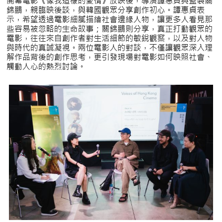
開幕電影《像我這樣的愛情》放映後，導演譚惠貞與監製關
錦鵬，親臨映後談，與韓國觀眾分享創作初心。譚惠貞表
示，希望透過電影細膩描繪社會邊緣人物，讓更多人看見那
些容易被忽略的生命故事；關錦鵬則分享，真正打動觀眾的
電影，往往來自創作者對生活細節的敏銳觀察，以及對人物
與時代的真誠凝視。兩位電影人的對談，不僅讓觀眾深入理
解作品背後的創作思考，更引發現場對電影如何映照社會、
觸動人心的熱烈討論。