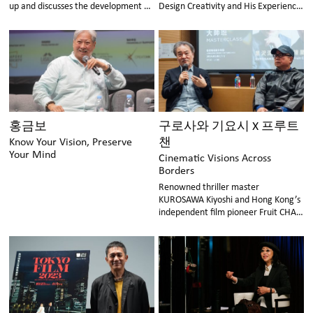
up and discusses the development of
Design Creativity and His Experience
the TV series "Squid Game".
on Classic Films.
홍금보
구로사와 기요시 X 프루트
챈
Know Your Vision, Preserve
Your Mind
Cinematic Visions Across
Borders
Renowned thriller master
KUROSAWA Kiyoshi and Hong Kong’s
independent film pioneer Fruit CHAN
shared their creative philosophies
and cinematic insights during the
AFA17 Featured Programmes
Masterclass..