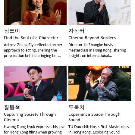
장쯔이
자장커
Find the Soul of a Character
Cinema Beyond Borders
Actress Zhang Ziyi reflected on her
Director Jia Zhangke hosts
approach to acting, sharing the
masterclass in Hong Kong, sharing
preparation behind bringing her
insights on international
characters to life.
collaboration and cinema's power to
connect cultures
황동혁
두독치
Capturing Society Through
Experience Space Through
Cinema
Sound
Hwang Dong-hyuk expresses his love
TU Duu-chih Hosts First Masterclass
for Hong Kong films when growing
in Hong Kong, Exploring Sound