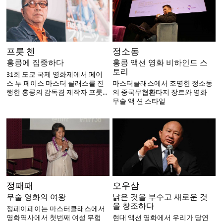
정소동
프릇 첸
홍콩 액션 영화 비하인드 스
홍콩에 집중하다
토리
31회 도쿄 국제 영화제에서 페이
마스터클래스에서 조명한 정소동
스 투 페이스 마스터 클래스를 진
의 중국무협환타지 장르와 영화
행한 홍콩의 감독겸 제작자 프룻
무술 액 션 스타일
첸
정패패
오우삼
무술 영화의 여왕
낡은 것을 부수고 새로운 것
을 창조하다
정페이페이는 마스터클래스에서
영화역사에서 첫번째 여성 무협
현대 액션 영화에서 우리가 당연