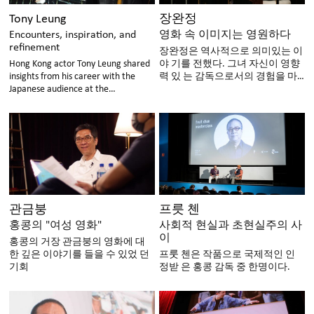
Tony Leung
장완정
Encounters, inspiration, and
영화 속 이미지는 영원하다
refinement
장완정은 역사적으로 의미있는 이
Hong Kong actor Tony Leung shared
야 기를 전했다. 그녀 자신이 영향
insights from his career with the
력 있 는 감독으로서의 경험을 마
Japanese audience at the
스터클래 스에서 공유하였다.
Masterclass series at the Tokyo
International Film Festival.
관금붕
프릇 첸
홍콩의 "여성 영화"
사회적 현실과 초현실주의 사
이
홍콩의 거장 관금붕의 영화에 대
한 깊은 이야기를 들을 수 있었 던
프룻 첸은 작품으로 국제적인 인
기회
정받 은 홍콩 감독 중 한명이다.