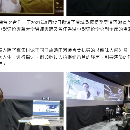
首次合作，于2021年3月27日邀请了康城影展得奖导演河濑
电影评论家兼大学讲师家明及曾任香港电影评论学会副主席的资
持人除了聚焦讨论于同日放映由河濑直美执导的《甜味人间》及
实人生」进行探讨，例如她过去拍摄纪录片的经历、引导演员的
等。