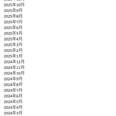
2025年10月
2025年9月
2025年8月
2025年7月
2025年6月
2025年5月
2025年4月
2025年3月
2025年2月
2025年1月
2024年12月
2024年11月
2024年10月
2024年9月
2024年8月
2024年7月
2024年6月
2024年5月
2024年4月
2024年3月