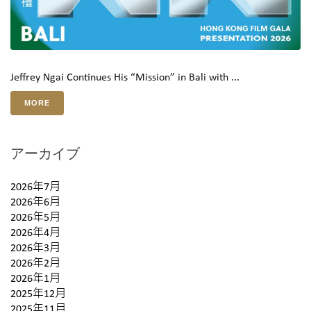
Jeffrey Ngai Continues His “Mission” in Bali with ...
MORE
アーカイブ
2026年7月
2026年6月
2026年5月
2026年4月
2026年3月
2026年2月
2026年1月
2025年12月
2025年11月