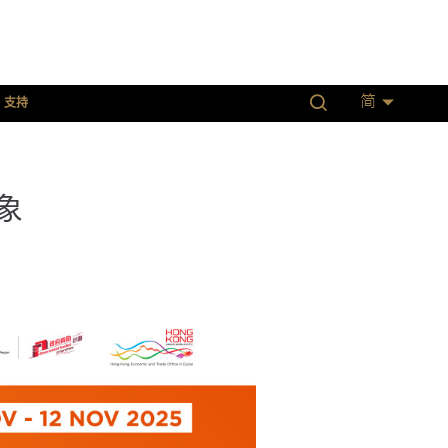
支持
简
象