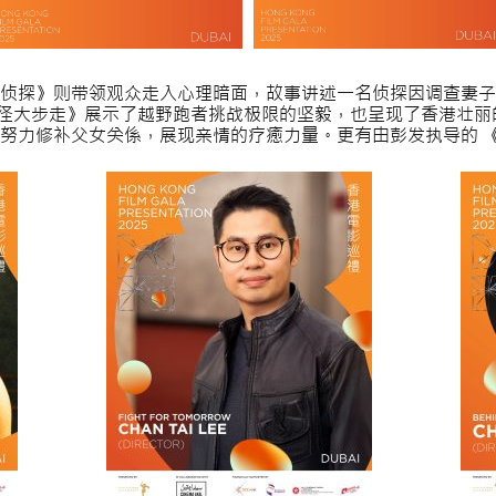
侦探》则带领观众走入心理暗面，故事讲述一名侦探因调查妻子
片 《香港四径大步走》展示了越野跑者挑战极限的坚毅，也呈现了香港
努力修补父女关係，展现亲情的疗癒力量。更有由彭发执导的 