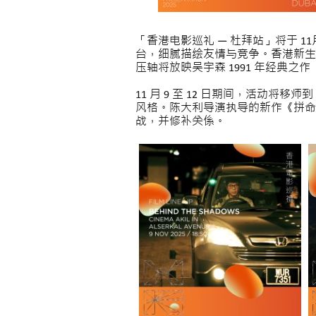
「香港电影巡礼 — 杜拜站」将于 11月8
台，细腻描绘友情与竞争。香港新生代
压轴将放映吴宇森 1991 年经典
11 月 9 至 12 日期间，活动将移师到
风格。陈大利导演执导的新作《拼命
战，并修补关係。