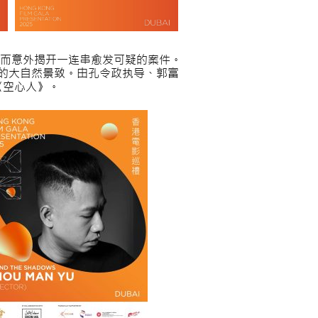
而意外揭开一连串愈发可疑的案件。
壮丽的大自然景致。由孔令政执导、郭富
《空心人》。