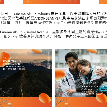
日 于 Cinema Akil in 25hours 揭开序幕，以由梁国
演员兼歌手陈毅燊ANSONBEAN 在电影中亲身演出多场激烈
之作 《纵横四海》，浪漫与动作交织，至今仍是香港影史备受推崇
 Cinema Akil in Alserkal Avenue，呈献多部不同主
三郎》，延续香港经典动作片的风格，讲述父子二人因拳击而重