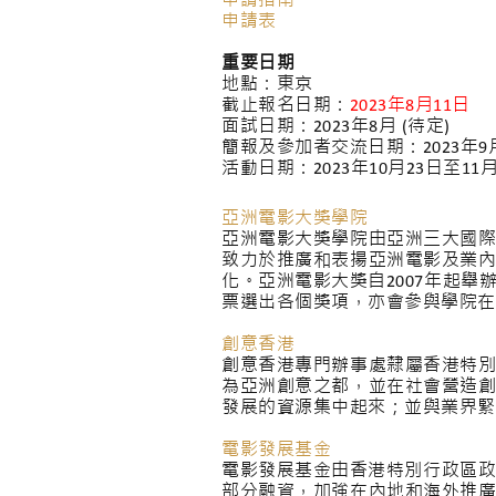
申請指南
申請表
重要日期
地點：東京
截止報名日期：
2023年8月11日
面試日期：2023年8月 (待定)
簡報及參加者交流日期：2023年9月
活動日期：2023年10月23日至11
亞洲電影大獎學院
亞洲電影大獎學院由亞洲三大國
致力於推廣和表揚亞洲電影及業
化。亞洲電影大獎自2007年起
票選出各個獎項，亦會參與學院在
創意香港
創意香港專門辦事處隸屬香港特
為亞洲創意之都，並在社會營造
發展的資源集中起來；並與業界緊
電影發展基金
電影發展基金由香港特別行政區政
部分融資，加強在內地和海外推