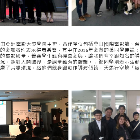
年起由亞洲電影大獎學院主辦，合作單位包括釜山國際電影節、
的參加者均表示得着甚豐，其中在2016年參與的葉同學便説
級的電影殿堂，普通學生難有機會參與，讓我們有幸跟知名的導
盛況，絕對大開眼界，是課堂難有的體驗。」鄭同學則表示活動
觀摩了片場環境，給他們親身跟動作導演傾談，天馬行空地「度