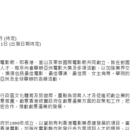
 (待定)
月1日 (出發日期待定)
際電影節，即香港、釜山及東京國際電影節共同創立，旨在對國
內人才，每年均會舉辦亞洲電影大獎及多項活動，以加強業界交
舉辦，獎項包括最佳電影、最佳導演、最佳男、女主角等。學院
亞洲及全球舉辦的各類活動。
別行政區文化體育及旅遊局，重點為培育人才及促進初創企業的
創意氛圍。創意香港統籌政府在創意產業方面的政策和工作；把
密合作，推動創意產業的發展。
府於1999年成立，以資助有利香港電影業長遠發展的項目。
廣香港電影，加強在電影製作和發行各方面培訓人才的措施，以