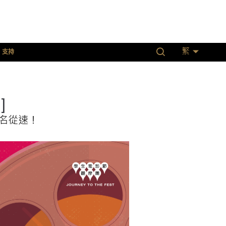
支持
繁
]
名從速！