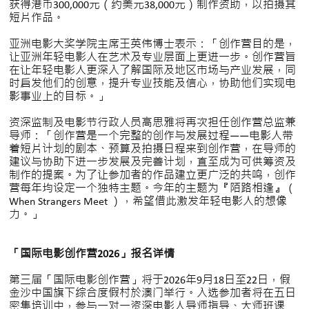
获得港币300,000元（约美元38,000元）制作资助，以拍摄其
短片作品。
亚洲电影大奖学院主席王英伟博士表示：「创作营目的是，
让亚洲年轻电影人在艺术及专业层面上更进一步。创作营旨
在让年轻电影人更深入了解国际及地区市场与产业发展，同
时启发他们的创意，提升专业技能及信心，协助他们实现电
影事业上的目标。」
资深监制及电影节行政人员高思雅将再次担任创作营总监兼
导师：「创作营是一个完整的创作与发展过程——电影人带
着短片计划的剧本、预算及拍摄日程来到创作营，在导师的
建议与协助下进一步发展及完善计划，直至成为可供筹资及
制作的提案。为了让参加者的作品建立更广泛的共鸣，创作
营每年均设定一个独特主题。今年的主题为『陌路相逢』（
When Strangers Meet ），希望借此激发年轻电影人的想像
力。」
「国际电影创作营2026」报名详情
第三届「国际电影创作营」将于2026年9月18日至22日，假
金沙中国旗下综合度假村於澳门举行。入选参加者将在五日
密集培训中，参与一对一资深电影人导师指导、大师班课