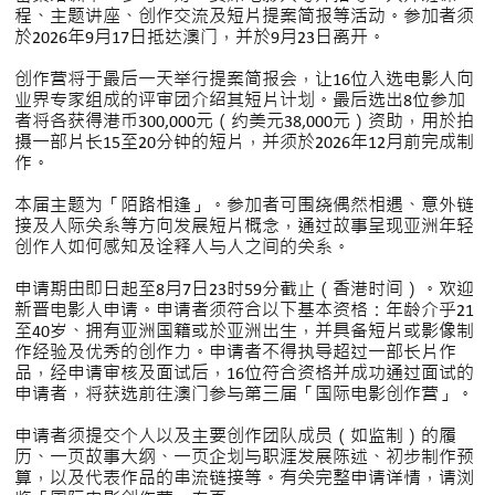
程、主题讲座、创作交流及短片提案简报等活动。参加者须
於2026年9月17日抵达澳门，并於9月23日离开。
创作营将于最后一天举行提案简报会，让16位入选电影人向
业界专家组成的评审团介绍其短片计划。最后选出8位参加
者将各获得港币300,000元（约美元38,000元）资助，用於拍
摄一部片长15至20分钟的短片，并须於2026年12月前完成制
作。
本届主题为「陌路相逢」。参加者可围绕偶然相遇、意外链
接及人际关系等方向发展短片概念，通过故事呈现亚洲年轻
创作人如何感知及诠释人与人之间的关系。
申请期由即日起至8月7日23时59分截止（香港时间）。欢迎
新晋电影人申请。申请者须符合以下基本资格：年龄介乎21
至40岁、拥有亚洲国籍或於亚洲出生，并具备短片或影像制
作经验及优秀的创作力。申请者不得执导超过一部长片作
品，经申请审核及面试后，16位符合资格并成功通过面试的
申请者，将获选前往澳门参与第三届「国际电影创作营」。
申请者须提交个人以及主要创作团队成员（如监制）的履
历、一页故事大纲、一页企划与职涯发展陈述、初步制作预
算，以及代表作品的串流链接等。有关完整申请详情，请浏