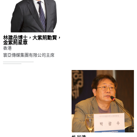
林建岳博士，大紫荊勳賢，
金紫荊星章
香港
寰亞傳媒集團有限公司主席