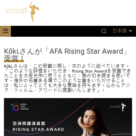
日本語
Kōki,さんが「AFA Rising Star Award」
受賞！
Kōki,さんは、この受賞に際し、次のように述べています。
「このような評価をいただき、Rising Star Awardを受賞でき
たことを大変光栄に思うとともに、身の引き締まる思いで
す。海外の名誉ある場でこのような賞をいただけること
は、私にとってとても大きな意味を持ちます。心からアジ
ア・フィルム・アワードに感謝いたします」。