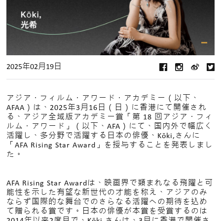
2025年02月19日
アジア・フィルム・アワード・アカデミー（以下、
AFAA）は、2025年3月16日（日）に香港にて開催され
る、アジア全域版アカデミー賞「第 18 回アジア・フィ
ルム・アワード」（以下、AFA）にて、国内外で幅広く
活躍し、多分野で活躍する日本の俳優、Kōki,さんに
「AFA Rising Star Award」を授与することを発表しまし
た。
AFA Rising Star Awardは、映画界で類まれなる飛躍と可
能性を示した有望な新世代の才能を称え、アジアのみ
ならず国際的な舞台でのさらなる活躍への期待を込め
て贈られる賞です。日本の俳優が本賞を受賞するのは
2014年以来2度目で、Kōki,さんは、3月に香港で開催さ