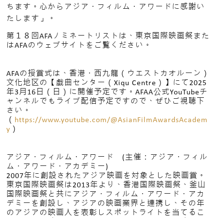
ちます。心からアジア・フィルム・アワードに感謝い
たします」。
第１８回AFAノミネートリストは、東京国際映画祭また
はAFAのウェブサイトをご覧ください。
AFAの授賞式は、香港・西九龍（ウエストカオルーン）
文化地区の【戯曲センター（Xiqu Centre）】にて2025
年3月16日（日）に開催予定です。AFAA公式YouTubeチ
ャンネルでもライブ配信予定ですので、ぜひご視聴下
さい。
（
https://www.youtube.com/@AsianFilmAwardsAcadem
y
）
アジア・フィルム・アワード (主催：アジア・フィル
ム・アワード・アカデミー)
2007年に創設されたアジア映画を対象とした映画賞。
東京国際映画祭は2013年より、香港国際映画祭、釜山
国際映画祭と共にアジア・フィルム・アワード・アカ
デミーを創設し、アジアの映画業界と連携し、その年
のアジアの映画人を表彰しスポットライトを当てるこ