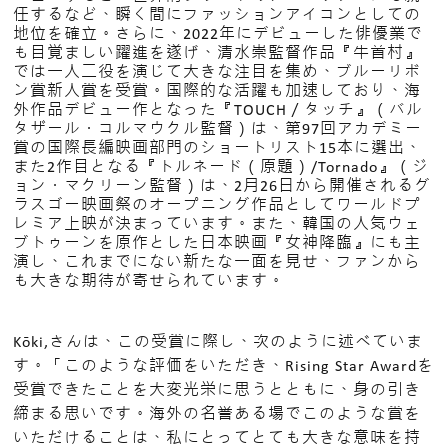
任するなど、瞬く間にファッションアイコンとしての
地位を確立。さらに、2022年にデビューした俳優業で
も目覚ましい躍進を遂げ、清水崇監督作品『牛首村』
では一人二役を演じて大きな注目を集め、ブルーリボ
ン賞新人賞を受賞。国際的な活躍も加速しており、海
外作品デビュー作となった『TOUCH／タッチ』（バル
タザール・コルマウクル監督）は、第97回アカデミー
賞の国際長編映画部門のショートリスト15本に選出、
また2作目となる『トルネード（原題）/Tornado』（ジ
ョン・マクリーン監督）は、2月26日から開催されるグ
ラスゴー映画祭のオープニング作品としてワールドプ
レミア上映が決まっています。また、韓国の人気ウェ
ブトゥーンを原作とした日本映画『女神降臨』にも主
演し、これまでにない新たな一面を見せ、ファンから
も大きな期待が寄せられています。
Kōki,さんは、この受賞に際し、次のように述べていま
す。「このような評価をいただき、Rising Star Awardを
受賞できたことを大変光栄に思うとともに、身の引き
締まる思いです。海外の名誉ある場でこのような賞を
いただけることは、私にとってとても大きな意味を持