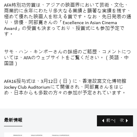
AFA特別功労賞は、アジアの映画界において芸術、文化、
商業的に永年にわたり多大なる業績と顕著な実績を残す、
極めて優れた映画人を称える賞です。なお、先日発表の通
り、俳優・阿部寛さんの「Excellence in Asian Cinema
Award」の受賞も決まっており、授賞式にも参加予定で
す。
サモ・ハン・キンポーさんの詳細のご略歴、コメントにつ
いては、AFAのウェブサイトをご覧ください。（英語・中
国語）
AFA16授与式は、3月12日（日）に、香港故宮文化博物館
Jockey Club Auditoriumにて開催され、阿部寛さんをはじ
め、日本からも多数の方々の参加が予定されています。
最新情報
前へ
次