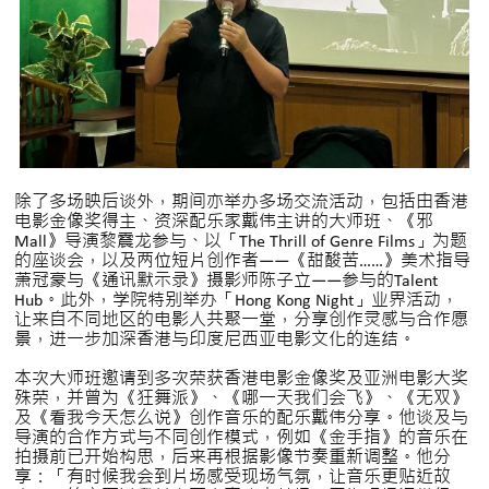
除了多场映后谈外，期间亦举办多场交流活动，包括由香港
电影金像奖得主、资深配乐家戴伟主讲的大师班、《邪
Mall》导演黎震龙参与、以「The Thrill of Genre Films」为题
的座谈会，以及两位短片创作者——《甜酸苦……》美术指导
萧冠豪与《通讯默示录》摄影师陈子立——参与的Talent
Hub。此外，学院特别举办「Hong Kong Night」业界活动，
让来自不同地区的电影人共聚一堂，分享创作灵感与合作愿
景，进一步加深香港与印度尼西亚电影文化的连结。
本次大师班邀请到多次荣获香港电影金像奖及亚洲电影大奖
殊荣，并曾为《狂舞派》、《哪一天我们会飞》、《无双》
及《看我今天怎么说》创作音乐的配乐戴伟分享。他谈及与
导演的合作方式与不同创作模式，例如《金手指》的音乐在
拍摄前已开始构思，后来再根据影像节奏重新调整。他分
享：「有时候我会到片场感受现场气氛，让音乐更贴近故