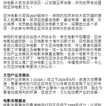
洲电影大奖及多项活动，以加强业界发展，并向世界各地宣
扬亚洲电影文化。
亚洲电影大奖自2007起举办，学院的成员来自大奖历届的提
名人和得奖者。奖项包括最佳电影、最佳导演、最佳男、女
主角等。成员能在每届亚洲电影大奖中，投票选出各个奖
项，亦会参与学院在亚洲及全球举办的各类活动。
学院的年度活动包括大师班系列、学生电影节观摩团、亚洲
电影巡迴放映，以及电影专才海外训练计划，目标旨在向更
多观众推动亚洲电影、扩大亚洲电影市场，并让香港与国际
电影工作者建立及维繫关係。这一系列活动能顺利举办有赖
文创产业发展处及电影发展基金贊助。在多个电影节及文化
协会的大力支持下，学院向亚洲及世界各地的电影工作者、
学生及观众推广亚洲电影工业及文化，传播相关知识，令公
众对亚洲电影有更深入的认识。
文创产业发展处
文创产业发展处（CCIDA）成立于2024年6月，前身为创意香
港，是香港特别行政区政府在文化体育及旅游局下设立的专
门机构。 它为文化创意产业提供一站式服务和支持，旨在为
香港创造有利的环境，促进艺术、文化和创意产业的发展。
电影发展基金
电影发展基金由香港特别行政区政府于1999年成立，以资助