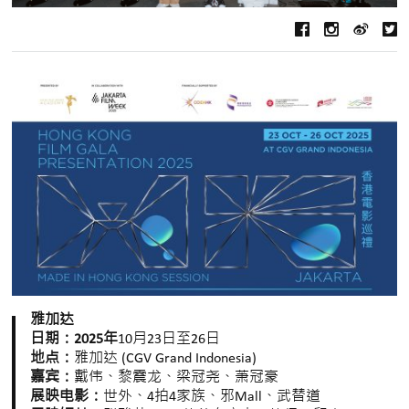
雅加达
日期：
2025年
10月23日至26日
地点：
雅加达 (CGV Grand Indonesia)
嘉宾：
戴伟、黎震龙、梁冠尧、萧冠豪
展映电影：
世外、4拍4家族、邪Mall、武替道