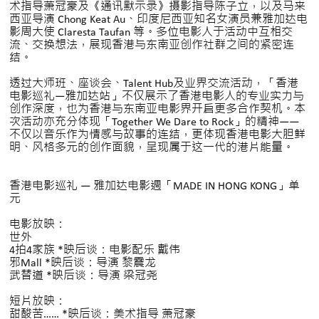
术指导萧冠豪及《通讯默示录》摄影指导陈子立，以及马来
西亚导演 Chong Keat Au、印度尼西亚知名女演员兼雅加达电
影周大使 Claresta Taufan 等。多位电影人于活动中互相交
流、交换想法，展现香港与东南亚创作社群之间的紧密连
结。
透过大师班、座谈会、Talent Hub及业界交流活动，「香港
电影巡礼—雅加达站」不仅展示了香港电影人的专业实力与
创作深度，也为香港与东南亚电影界开启更多合作契机。本
次活动亦充分体现「Together We Dare to Rock」的精神——
不仅以音乐作为情感与故事的连结，更体现香港电影大胆鲜
明、风格多元的创作面貌，呈现属于这一代的港片能量。
香港电影巡礼 — 雅加达电影週「MADE IN HONG KONG」单
元
电影放映：
世外
4拍4家族 *映后谈：电影配乐 戴伟
邪Mall *映后谈：导演 黎震龙
武替道 *映后谈：导演 梁冠尧
短片放映：
甜酸苦…… *映后谈：美术指导 萧冠豪