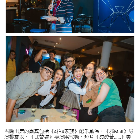
当晚出席的嘉宾包括《4拍4家族》配乐戴伟、《邪Mall》导
演黎震龙、《武替道》导演梁冠尧、短片《甜酸苦……》美