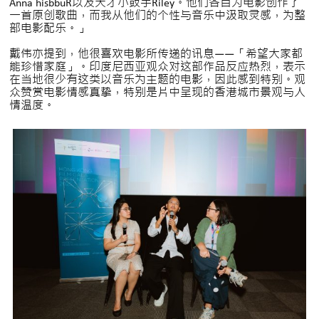
Anna hisbbuR以及天才小鼓手Riley。他们各自为电影创作了
一首原创歌曲，而我从他们的个性与音乐中汲取灵感，为整
部电影配乐。」
戴伟亦提到，他很喜欢电影所传递的讯息——「希望大家都
能珍惜家庭」。印度尼西亚观众对这部作品反应热烈，表示
在当地很少有这类以音乐为主题的电影，因此感到特别。观
众赞赏电影情感真挚，特别是片中呈现的香港城市景观与人
情温度。