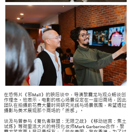
在恐怖片《邪Mall》的映后谈中，导演黎震龙与观众畅谈创
作理念。他表示，电影的核心场景设定在一座旧商场，因此
团队在拍摄前花费大量时间研究光线与场景氛围，希望透过
摄影与美术展现那个商场的「质感」。
谈及与曾参与《复仇者联盟：无限之战》《移动迷宫：焦土
试炼》等荷里活大片的特技化妆师Mark Garbarino合作，黎