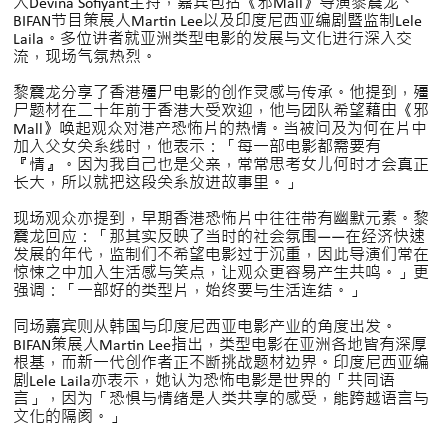
人Devina Sofiyant主持，嘉宾包括《邪Mall》导演黎震龙、
BIFAN节目策展人Martin Lee以及印度尼西亚编剧暨监制Lele
Laila。多位讲者就亚洲类型电影的发展与文化进行深入交
流，现场气氛热烈。
黎震龙分享了香港殭尸电影的创作灵感与传承。他提到，殭
尸题材在二十年前于香港大受欢迎，他与团队希望藉由《邪
Mall》唤起观众对港产恐怖片的热情。当被问及为何在片中
加入父女关系线时，他表示：「每一部电影都需要有
『情』。因为我自己也是父亲，常常思考女儿何时才会真正
长大，所以就把这段关系放进故事里。」
现场观众亦提到，早期香港恐怖片中往往带有幽默元素。黎
震龙回应：「那其实反映了当时的社会氛围——在经济快速
发展的年代，监制们不希望电影过于沉重，因此导演们常在
惊悚之中加入生活感与笑点，让观众更容易产生共鸣。」更
强调：「一部好的类型片，始终要与生活连结。」
同场嘉宾则从韩国与印度尼西亚电影产业的角度出发。
BIFAN策展人Martin Lee指出，类型电影在亚洲各地皆有深厚
根基，而新一代创作者正不断挑战题材边界。印度尼西亚编
剧Lele Laila亦表示，她认为恐怖电影是世界的「共同语
言」，因为「恐惧与情绪是人类共享的感受，能跨越语言与
文化的隔阂。」