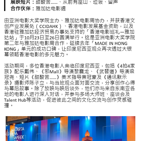
展映短片：
甜酸苦……、从前有座山、垃圾、留声
合作伙伴：
雅加达电影週
由亚洲电影大奖学院主办、雅加达电影周协办，并获香港文
创产业发展处（CCIDAHK）、香港电影发展基金资助，以及
香港驻雅加达经济贸易办事处支持的「香港电影巡礼—雅加
达站」于10月23日至26日圆满举行。这是亚洲电影大奖学院
第二年与雅加达电影周合作，延续去年「MADE IN HONG
KONG」单元的成功口碑，让印度尼西亚观众再次透过大银
幕领略香港电影的多元魅力。
活动期间，多位香港电影人亲临印度尼西亚，包括《4拍4家
族》配乐戴伟、《邪Mall》导演黎震龙、《武替道》导演梁
冠尧、短片《甜酸苦……》美术指导萧冠豪及《通讯默示
录》摄影师陈子立，与当地观众面对面交流，分享创作心得
与幕后故事。除了放映与映后谈外，他们亦与来自东南亚各
地的电影人进行深入对话，并参与多场大师班、座谈会及
Talent Hub等活动，促进彼此之间的文化交流与创作灵感碰
撞。