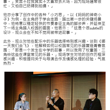
事。」笑言不过我其实不太喜欢去片场，因为现场通常很
忙，又怕自己妨碍到拍摄。」
他亦分享了创作中的各种「小巧思」。以《妈妈的神奇小
子》为例，在主角终于学会走路、踏出第一步的关键场景
中，他特意以稳定轻快的节奏象征主角的脚步声，并延伸至
下一场主角踏入校园的画面。他表示：「这是个很subtle的
设计，观众会在不知不觉间被带进故事。」
此外，观众对他在配乐中的乐器选择特别感兴趣。谈到《哪
一天我们会飞》，他解释如何以校园常见的乐器营造青春氛
围：「那是一个发生在中学的故事，所以我用了牧童笛、三
角铃这些在课室常见的乐器。」现场学生对他的创作历程深
感兴趣，积极提问关于与导演合作及情感处理的经验，气氛
热烈。