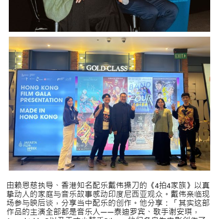
由赖恩慈执导、香港知名配乐戴伟操刀的《4拍4家族》以真
挚动人的家庭与音乐故事感动印度尼西亚观众。戴伟亲临现
场参与映后谈，分享当中配乐的创作。他分享：「其实这部
作品的主演全部都是音乐人——泰迪罗宾、歌手谢安琪，