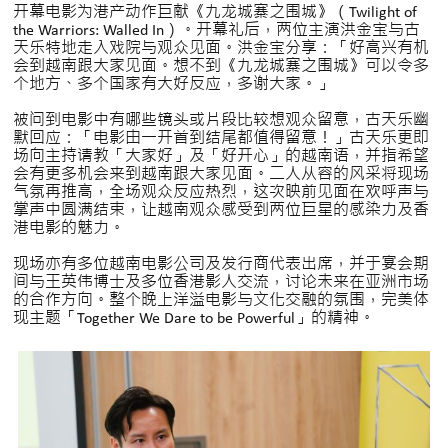
开幕电影为港产动作巨献《九龙城寨之围城》（Twilight of
the Warriors: Walled In）。开幕礼后，两位主演洪金宝与古
天乐特地走入戏院与观众见面。洪金宝分享：「好高兴有机
会到越南跟大家见面。想不到《九龙城寨之围城》可以令多
个地方、多个国家有大好反应，多谢大家。」
被问到电影中有哪些镜头或片段比较想观众留意，古天乐幽
默回应：「电影由一开首到结尾都值得留意！」古天乐更即
场向主持请教「大家好」及「好开心」的越南语，并指希望
会有更多机会来到越南跟大家见面。二人从容的风采将现场
气氛再推高，全场观众反应热烈，这次映前见面在欢呼声与
掌声中圆满结束，让越南观众感受到两位巨星的感染力及香
港电影的魅力。
现场亦有多位越南电影公司及发行商代表出席，并于宴会期
间与王英伟博士及多位香港影人交流，讨论未来在亚洲市场
的合作方向。整个晚上洋溢电影与文化交融的氛围，完美体
现主题「Together We Dare to be Powerful」的精神。