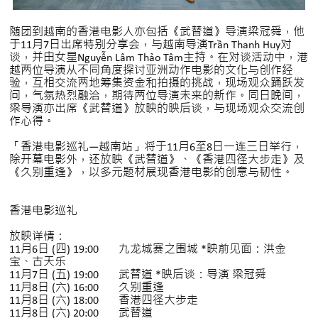
随团到越南的香港电影人亦包括《武替道》导演梁冠舜，他
于11月7日出席特别分享会，与越南导演Trần Thanh Huy对
谈，并由女星Nguyễn Lâm Thảo Tâm主持。在对谈活动中，港
越两位导演从不同角度探讨亚洲动作电影的文化与创作经
验，互相交流两地筹集资金和拍摄的挑战，现场观众踊跃发
问，气氛热烈融洽，期待两位导演未来的新作。同日晚间，
梁导演亦出席《武替道》放映的映后谈，与现场观众交流创
作心得。
「香港电影巡礼—越南站」将于11月6至8日一连三日举行，
除开幕电影外，还放映《武替道》、《香港四径大步走》及
《久别重逢》，以多元题材展现香港电影的创意与韧性。
香港电影巡礼
放映详情：
11月6日 (四) 19:00 九龙城寨之围城 *映前见面：洪金
宝、古天乐
11月7日 (五) 19:00 武替道 *映后谈：导演 梁冠舜
11月8日 (六) 16:00 久别重逢
11月8日 (六) 18:00 香港四径大步走
11月8日 (六) 20:00 武替道