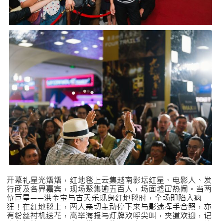
开幕礼星光熠熠，红地毯上云集越南影坛红星、电影人、发
行商及各界嘉宾，现场聚集逾五百人，场面墟冚热闹。当两
位巨星——洪金宝与古天乐现身红地毯时，全场即陷入疯
狂！在红地毯上，两人亲切主动停下来与影迷挥手合照，亦
有粉丝衬机送花，高举海报与灯牌欢呼尖叫，夹道欢迎，记