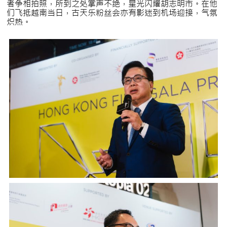
者争相拍照，所到之处掌声不绝，星光闪耀胡志明市。在他
们飞抵越南当日，古天乐粉丝会亦有影迷到机场迎接，气氛
炽热。