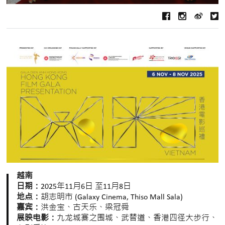
越南
日期：
2025年11月6日 至11月8日
地点：
胡志明市 (Galaxy Cinema, Thiso Mall Sala)
嘉宾：
洪金宝、古天乐、梁冠舜
展映电影：
九龙城寨之围城、武替道、香港四径大步行、