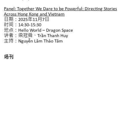
Panel: Together We Dare to be Powerful: Directing Stories
Across Hong Kong and Vietnam
日期：2025年11月7日
时间：14:30-15:30
地点：Hello World – Dragon Space
讲者：梁冠舜、Trần Thanh Huy
主持：Nguyễn Lâm Thảo Tâm
场刊