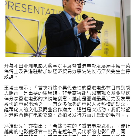
开幕礼由亚洲电影大奖学院主席暨香港电影发展局主席王英
伟博士及香港驻新加坡经济贸易办事处处长冯浩然先生主持
致辞。
王博士表示：「首次将这个具代表性的香港电影节目带到胡
志明市，是重要的里程碑，非常高兴能与越南观众及业界伙
伴分享香港电影的热情与创意。越南是亚洲最具活力及发展
最快的电影市场之一，有众多优秀的电影人及热情的观众，
蕴藏庞大的文化及商业合作潜力。透过是次活动，我们希望
为港越两地在电影交流、合拍及发行方面开启新的契机。」
冯浩然先生亦指出：「希望今次的『香港电影巡礼』，能让
越南的电影爱好者一窥香港近年具现代感的电影作品；同