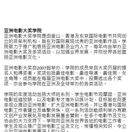
亚洲电影大奖学院
亚洲电影大奖学院是由釜山、香港及东京国际电影节共同创
立的非牟利机构，旨在对国际展现优秀的亚洲电影作品。学
院致力于推广和表扬亚洲电影及业内人才，每年均会举办亚
洲电影大奖及多项活动，以加强业界发展，并向世界各地宣
扬亚洲电影文化。
亚洲电影大奖自2007起举办，学院的成员来自大奖历届的提
名人和得奖者。奖项包括最佳电影、最佳导演、最佳男、女
主角等。成员能在每届亚洲电影大奖中，投票选出各个奖
项，亦会参与学院在亚洲及全球举办的各类活动。
学院的年度活动包括大师班系列、学生电影节观摩团、亚洲
电影巡迴放映，以及电影专才海外训练计划，目标旨在向更
多观众推动亚洲电影、扩大亚洲电影市场，并让香港与国际
电影工作者建立及维繫关係。这一系列活动能顺利举办有赖
文创产业发展处及电影发展基金贊助。在多个电影节及文化
协会的大力支持下，学院向亚洲及世界各地的电影工作者、
学生及观众推广亚洲电影工业及文化，传播相关知识，令公
众对亚洲电影有更深入的认识。