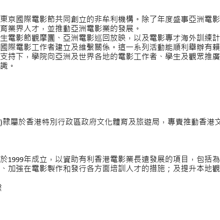
東京國際電影節共同創立的非牟利機構。除了年度盛事亞洲電影
育業界人才，並推動亞洲電影業的發展。
生電影節觀摩團、亞洲電影巡回放映，以及電影專才海外訓練計
國際電影工作者建立及維繫關係。這一系列活動能順利舉辦有賴
支持下，學院向亞洲及世界各地的電影工作者、學生及觀眾推廣
識。
)隸屬於香港特別行政區政府文化體育及旅遊局，專責推動香港
於1999年成立，以資助有利香港電影業長遠發展的項目，包括
、加強在電影製作和發行各方面培訓人才的措施；及提升本地觀
繫