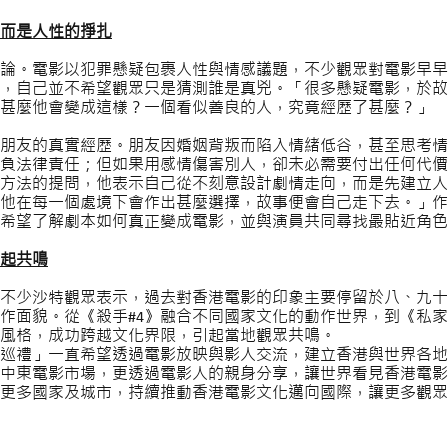
而是人性的掙扎
論。電影以犯罪懸疑包裹人性與情感議題，不少觀眾對電影早早
，自己並不希望觀眾只是猜測誰是真兇。「很多懸疑電影，於故
甚麼他會變成這樣？一個看似善良的人，究竟經歷了甚麼？」
朋友的真實經歷。朋友因婚姻背叛而陷入情緒低谷，甚至思考情
負法律責任；但如果用感情傷害別人，卻未必需要付出任何代價
方法的提問，他表示自己從不刻意設計劇情走向，而是先建立人
他在每一個處境下會作出甚麼選擇，故事便會自己走下去。」作
希望了解劇本如何真正變成電影，並與演員共同尋找最貼近角色
起共鳴
不少沙特觀眾表示，過去對香港電影的印象主要停留於八、九十
作面貌。從《殺手#4》融合不同國家文化的動作世界，到《私
風格，成功跨越文化界限，引起當地觀眾共鳴。
巡禮」一直希望透過電影放映與影人交流，建立香港與世界各地
中東電影市場，更透過電影人的親身分享，讓世界看見香港電影
更多國家及城市，持續推動香港電影文化邁向國際，讓更多觀眾