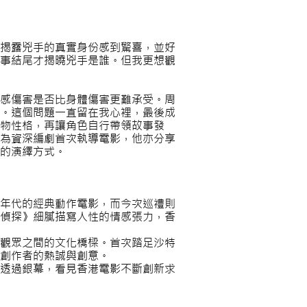
揭露兇手的真實身份感到驚喜，並好
事結尾才揭曉兇手是誰。但我更想觀
感傷害是否比身體傷害更難承受。周
。這個問題一直留在我心裡，最後成
物性格，再讓角色自行帶領故事發
為資深編劇首次執導電影，他亦分享
的演繹方式。
年代的經典動作電影，而今次巡禮則
家偵探》細膩描寫人性的情感張力，香
觀眾之間的文化橋樑。首次踏足沙特
創作者的熱誠與創意。
透過銀幕，看見香港電影不斷創新求