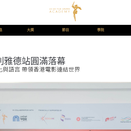
息
大獎
節目
學院
利雅德站圓滿落幕
化與語言 帶領香港電影連結世界