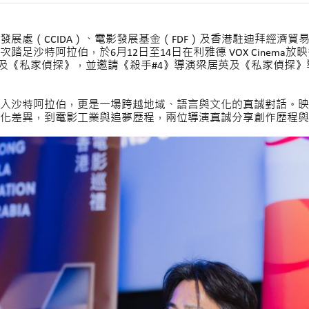
展處（CCIDA）、電影發展基金（FDF）及香港駐迪拜經濟
足沙特阿拉伯，於6月12日至14日在利雅德 VOX Cinema
》及《私家偵探》，並邀請《殺手#4》導演梁居英及《私家偵探
入沙特阿拉伯，更是一場跨越地域、語言與文化的真誠對話。映
化差異，到電影工業與追夢歷程，兩位導演真誠分享創作歷程與