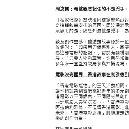
周汶儒：希望觀眾記住的不是兇手，
《私家偵探》放映後同樣掀起熱烈討
奇這種敘事安排的原因。周汶儒表示
眾思考的是：既然知道他是兇手，為
談及創作靈感，他透露故事源於一位
汶儒說：「如果用刀傷害別人，需要
為這部電影的起點。」對於有關編劇
展。「只要人物夠真實，你自然知道
多年來一直堅持親身參與拍攝現場，
電影沒有國界 香港故事在利雅德引
「香港電影巡禮」的三天活動期間，
讓他們認識到香港電影近年的多元創
港電影以不同語言、不同題材與創作
亞洲電影大獎學院表示，「香港電影
阿拉伯利雅德，不但讓香港電影走進
未來，「香港電影巡禮」將繼續走訪
變的創作力量。