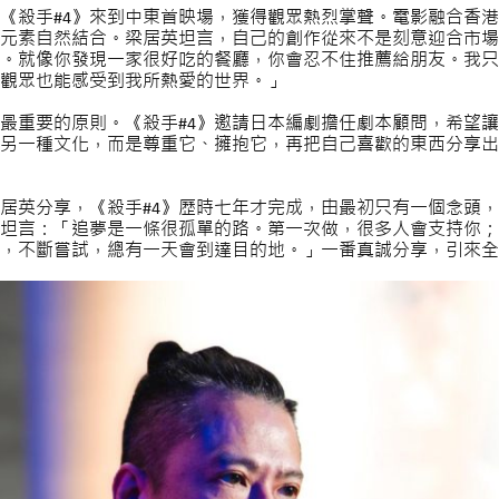
《殺手#4》來到中東首映場，獲得觀眾熱烈掌聲。電影融合香
元素自然結合。梁居英坦言，自己的創作從來不是刻意迎合市場
。就像你發現一家很好吃的餐廳，你會忍不住推薦給朋友。我只
觀眾也能感受到我所熱愛的世界。」
最重要的原則。《殺手#4》邀請日本編劇擔任劇本顧問，希望
另一種文化，而是尊重它、擁抱它，再把自己喜歡的東西分享出
居英分享，《殺手#4》歷時七年才完成，由最初只有一個念頭
坦言：「追夢是一條很孤單的路。第一次做，很多人會支持你；
，不斷嘗試，總有一天會到達目的地。」一番真誠分享，引來全