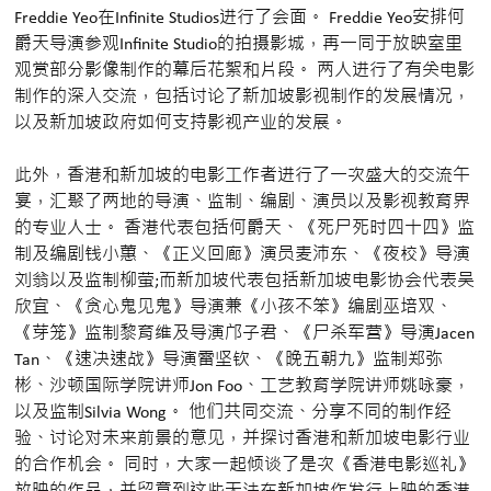
Freddie Yeo在Infinite Studios进行了会面。 Freddie Yeo安排何
爵天导演参观Infinite Studio的拍摄影城，再一同于放映室里
观赏部分影像制作的幕后花絮和片段。 两人进行了有关电影
制作的深入交流，包括讨论了新加坡影视制作的发展情况，
以及新加坡政府如何支持影视产业的发展。
此外，香港和新加坡的电影工作者进行了一次盛大的交流午
宴，汇聚了两地的导演、监制、编剧、演员以及影视教育界
的专业人士。 香港代表包括何爵天、《死尸死时四十四》监
制及编剧钱小蕙、《正义回廊》演员麦沛东、《夜校》导演
刘翁以及监制柳萤;而新加坡代表包括新加坡电影协会代表吴
欣宜、《贪心鬼见鬼》导演兼《小孩不笨》编剧巫培双、
《芽笼》监制黎育维及导演邝子君、《尸杀军营》导演Jacen
Tan、《速决速战》导演雷坚钦、《晚五朝九》监制郑弥
彬、沙顿国际学院讲师Jon Foo、工艺教育学院讲师姚咏豪，
以及监制Silvia Wong。 他们共同交流、分享不同的制作经
验、讨论对未来前景的意见，并探讨香港和新加坡电影行业
的合作机会。 同时，大家一起倾谈了是次《香港电影巡礼》